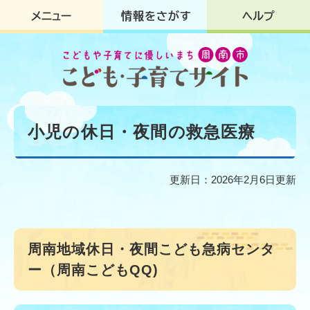
ペ
メ
ー
ニ
ジ
ュ
の
ー
先
を
頭
飛
で
ば
す
し
本
。
て
文
小児の休日・夜間の救急医療
本
文
へ
更新日：2026年2月6日更新
周南地域休日・夜間こども急病センタ
ー（周南こどもQQ)