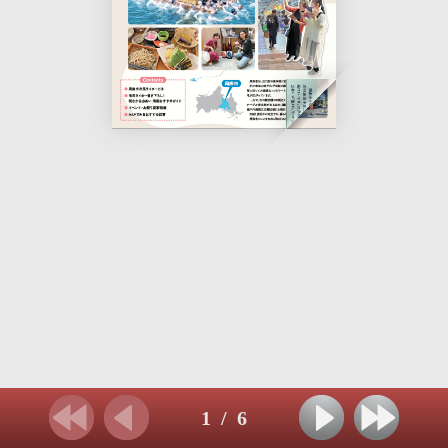
1
/
6