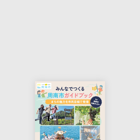
本
印
文
刷
用
ペ
ー
ジ