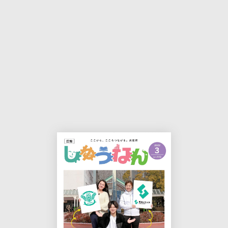
本
印
文
刷
用
ペ
ー
ジ