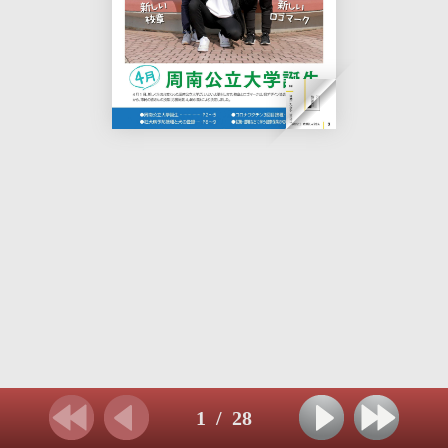
1
/
28