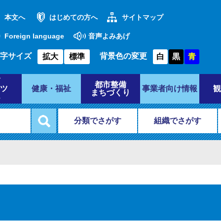
本文へ
はじめての方へ
サイトマップ
Foreign language
音声よみあげ
字サイズ
背景色の変更
拡大
標準
白
黒
青
都市整備
ツ
健康・福祉
事業者向け情報
観
まちづくり
分類でさがす
組織でさがす