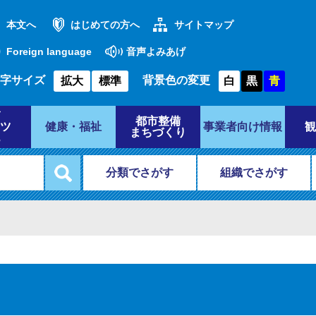
本文へ
はじめての方へ
サイトマップ
Foreign language
音声よみあげ
字サイズ
背景色の変更
拡大
標準
白
黒
青
都市整備
ツ
健康・福祉
事業者向け情報
観
まちづくり
分類でさがす
組織でさがす