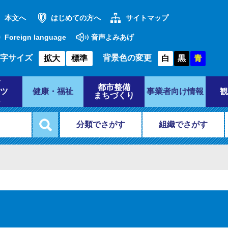
本文へ
はじめての方へ
サイトマップ
Foreign language
音声よみあげ
字サイズ
背景色の変更
拡大
標準
白
黒
青
都市整備
ツ
健康・福祉
事業者向け情報
観
まちづくり
分類でさがす
組織でさがす