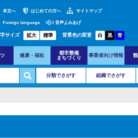
本文へ
はじめての方へ
サイトマップ
Foreign language
音声よみあげ
字サイズ
背景色の変更
拡大
標準
白
黒
青
都市整備
ツ
健康・福祉
事業者向け情報
観
まちづくり
分類でさがす
組織でさがす