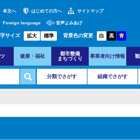
本文へ
はじめての方へ
サイトマップ
Foreign language
音声よみあげ
字サイズ
背景色の変更
拡大
標準
白
黒
青
都市整備
ツ
健康・福祉
事業者向け情報
観
まちづくり
分類でさがす
組織でさがす