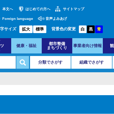
本文へ
はじめての方へ
サイトマップ
Foreign language
音声よみあげ
字サイズ
背景色の変更
拡大
標準
白
黒
青
都市整備
ツ
健康・福祉
事業者向け情報
観
まちづくり
分類でさがす
組織でさがす