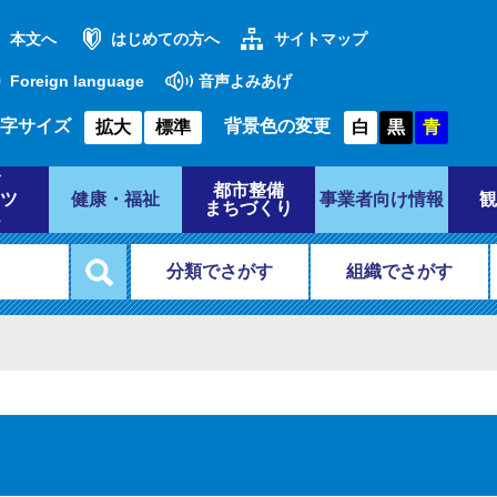
本文へ
はじめての方へ
サイトマップ
Foreign language
音声よみあげ
字サイズ
背景色の変更
拡大
標準
白
黒
青
都市整備
ツ
健康・福祉
事業者向け情報
観
まちづくり
分類でさがす
組織でさがす