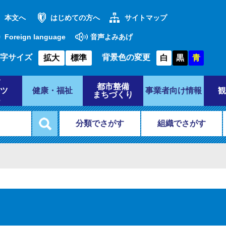
本文へ
はじめての方へ
サイトマップ
Foreign language
音声よみあげ
字サイズ
背景色の変更
拡大
標準
白
黒
青
都市整備
ツ
健康・福祉
事業者向け情報
観
まちづくり
分類でさがす
組織でさがす