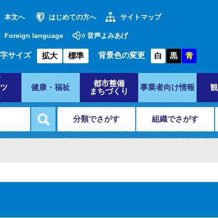
本文へ
はじめての方へ
サイトマップ
Foreign language
音声よみあげ
字サイズ
背景色の変更
拡大
標準
白
黒
青
都市整備
ツ
健康・福祉
事業者向け情報
観
まちづくり
分類でさがす
組織でさがす