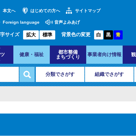
本文へ
はじめての方へ
サイトマップ
Foreign language
音声よみあげ
字サイズ
背景色の変更
拡大
標準
白
黒
青
都市整備
ツ
健康・福祉
事業者向け情報
観
まちづくり
分類でさがす
組織でさがす