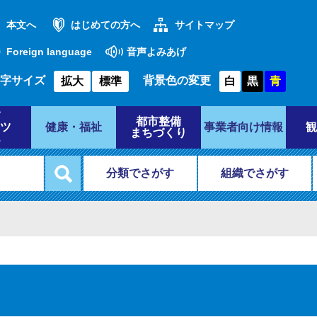
本文へ
はじめての方へ
サイトマップ
Foreign language
音声よみあげ
字サイズ
背景色の変更
拡大
標準
白
黒
青
都市整備
ツ
健康・福祉
事業者向け情報
観
まちづくり
分類でさがす
組織でさがす