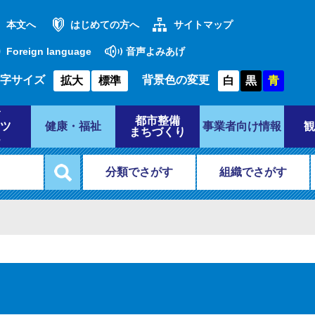
本文へ
はじめての方へ
サイトマップ
Foreign language
音声よみあげ
字サイズ
背景色の変更
拡大
標準
白
黒
青
都市整備
ツ
健康・福祉
事業者向け情報
観
まちづくり
分類でさがす
組織でさがす