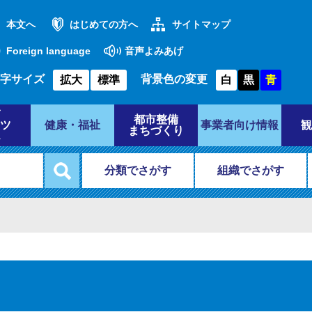
本文へ
はじめての方へ
サイトマップ
Foreign language
音声よみあげ
字サイズ
背景色の変更
拡大
標準
白
黒
青
都市整備
ツ
健康・福祉
事業者向け情報
観
まちづくり
分類でさがす
組織でさがす