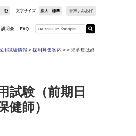
繁
한
文字サイズ
拡大
標準
音声よみあげ
説明会
FAQ
採用試験情報
>
採用募集案内
>
>
※募集は終
用試験（前期日
保健師）