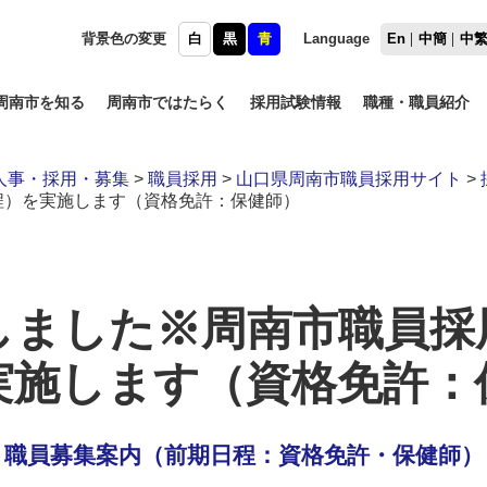
背景色の変更
白
黒
青
Language
En
中簡
中
周南市を知る
周南市ではたらく
採用試験情報
職種・職員紹介
人事・採用・募集
>
職員採用
>
山口県周南市職員採用サイト
>
程）を実施します（資格免許：保健師）
しました※周南市職員採
実施します（資格免許：
職員募集案内（前期日程：資格免許・保健師）