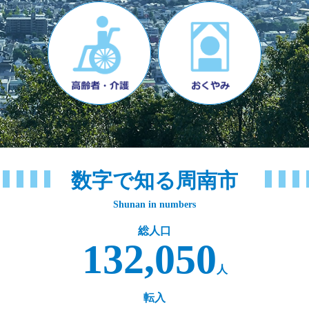
数字で知る周南市
Shunan in numbers
総人口
132,050
人
転入