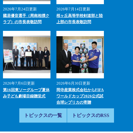
2026年7月24日更新
2026年7月14日更新
國居優音選手（周南相撲ク
桜ヶ丘高等学校剣道部と陸
ラブ）の市長表敬訪問
上部の市長表敬訪問
2026年7月6日更新
2026年6月30日更新
第16回東ソーグループ夏休
岡寺産業株式会社からFIFA
み子ども劇場目録贈呈式
ワールドカップ2026公式試
合球レプリカの寄贈
トピックスの一覧
トピックスのRSS