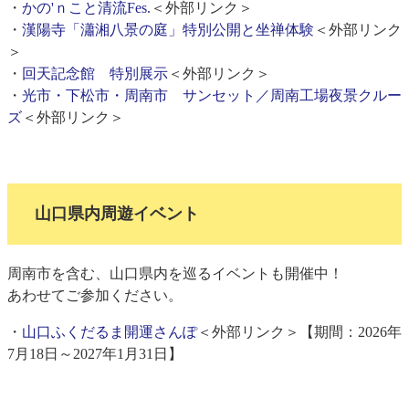
・
かの'ｎこと清流Fes.
＜外部リンク＞
・
漢陽寺「瀟湘八景の庭」特別公開と坐禅体験
＜外部リンク
＞
・
回天記念館 特別展示
＜外部リンク＞
・
光市・下松市・周南市 サンセット／周南工場夜景クルー
ズ
＜外部リンク＞
山口県内周遊イベント
周南市を含む、山口県内を巡るイベントも開催中！
あわせてご参加ください。
・
山口ふくだるま開運さんぽ
＜外部リンク＞
【期間：2026年
7月18日～2027年1月31日】​