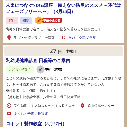
未来につなぐSDGs講座「備えない防災のススメ～時代は
フェーズフリーへ～」（8月26日)
催し
相談
防災を日常に溶け込ませ、備えない防災で暮らしを豊かにしよう
学び・交流プラザ 交流室4
学び・交流プラザ
27
木曜日
日
乳幼児健康診査 日程等のご案内
こども・子育て
こどもの成長を確認するとともに、子育ての相談に応じます。【対象】３歳
６か月～４歳未満で、これまで３歳児健康診査を受けていない人
※対象者には、個別に通知します
【持ち物】健康診査票、少量の尿、母子健康手帳
受付時間 １２時３０分～１３時３０分
徳山保健センター
あんしん子育て推進課
ロボット製作教室（8月27日）