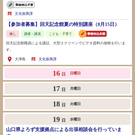
文化振興課
【参加者募集】回天記念館夏の特別講座（8月15日）
催し
講座・講演
こども・子育て
回天記念館職員による講話、大型スクリーンでビデオ資料の放映を行いま
す。
大津島
文化振興課
16
日曜日
日
17
月曜日
日
18
火曜日
日
19
水曜日
日
山口県よろず支援拠点による出張相談会を行っていま