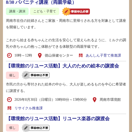
8/30 パパニティ講座（両親学級）
講座・講演
こども・子育て
周南市在住の妊婦さんとご家族・周南市に里帰りされる方を対象として講座
を開催しています。​
これから始まる赤ちゃんとの生活を安心して迎えられるように、ミルクの調
乳や赤ちゃんの抱っこ体験ができる体験型の両親学級です。
10時～12時
徳山保健センター
あんしん子育て推進課
【環境館のリユース活動】大人のための絵本の譲渡会
催し
市民の方から寄付された絵本の中から、大人が楽しめるものを中心に希望者
に譲渡する。
2026年8月30日（日曜日）10時00分～15時00分
周南市環境館
リサイクル推進課
【環境館のリユース活動】リユース楽器の譲渡会
催し