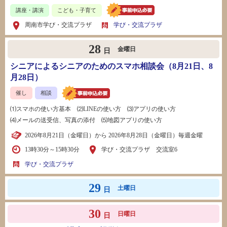
講座・講演
こども・子育て
周南市学び・交流プラザ
学び・交流プラザ
28
金曜日
日
シニアによるシニアのためのスマホ相談会（8月21日、8
月28日）
催し
相談
⑴スマホの使い方基本 ⑵LINEの使い方 ⑶アプリの使い方
⑷メールの送受信、写真の添付 ⑸地図アプリの使い方
2026年8月21日（金曜日）から 2026年8月28日（金曜日）毎週金曜
13時30分～15時30分
学び・交流プラザ 交流室6
学び・交流プラザ
29
土曜日
日
30
日曜日
日