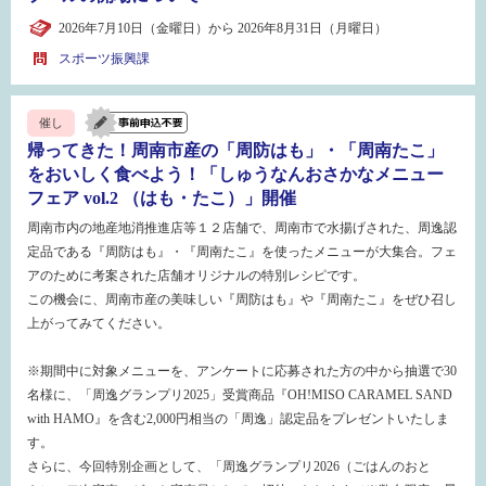
2026年7月10日（金曜日）から 2026年8月31日（月曜日）
スポーツ振興課
催し
帰ってきた！周南市産の「周防はも」・「周南たこ」
をおいしく食べよう！「しゅうなんおさかなメニュー
フェア vol.2 （はも・たこ）」開催
周南市内の地産地消推進店等１２店舗で、周南市で水揚げされた、周逸認
定品である『周防はも』・『周南たこ』を使ったメニューが大集合。フェ
アのために考案された店舗オリジナルの特別レシピです。
この機会に、周南市産の美味しい『周防はも』や『周南たこ』をぜひ召し
上がってみてください。
※期間中に対象メニューを、アンケートに応募された方の中から抽選で30
名様に、「周逸グランプリ2025」受賞商品『OH!MISO CARAMEL SAND
with HAMO』を含む2,000円相当の「周逸」認定品をプレゼントいたしま
す。
さらに、今回特別企画として、「周逸グランプリ2026（ごはんのおと