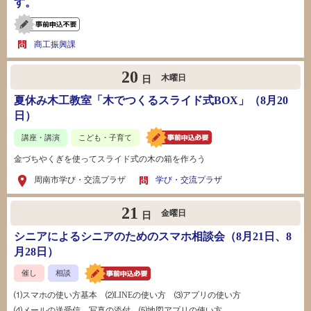
す。
商工振興課
20
木曜日
日
夏休み木工教室「木でつくるスライド式BOX」（8月20
日）
講座・講演
こども・子育て
金づちやくぎを使ってスライド式の木の箱を作ろう
周南市学び・交流プラザ
学び・交流プラザ
21
金曜日
日
シニアによるシニアのためのスマホ相談会（8月21日、8
月28日）
催し
相談
⑴スマホの使い方基本 ⑵LINEの使い方 ⑶アプリの使い方
⑷メールの送受信、写真の添付 ⑸地図アプリの使い方