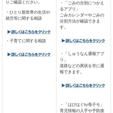
りご確認ください。
・「ごみの分別につかえ
るアプリ」
・ひとり親世帯の生活や
​ごみカレンダーやごみの
就労等に関する相談
分別方法が確認できま
す。
・子育てに関する相談
・「しゅうなん通報アプ
リ」
​道路などの異状を市に通
報できます。​
・「はぴはぐby母子モ」
育児情報の入手や予防接