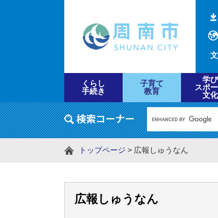
文
学び
くらし
子育て
スポー
手続き
教育
文化
トップページ
>
広報しゅうなん
広報しゅうなん