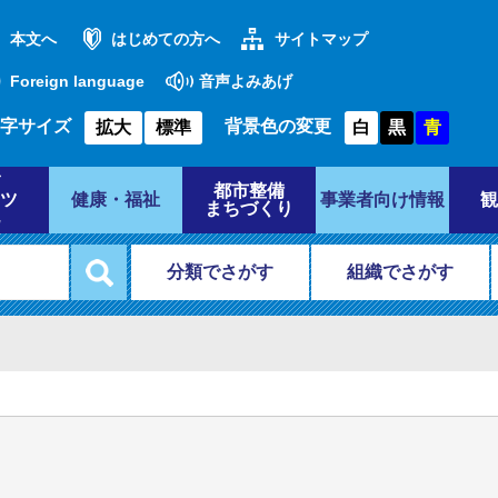
本文へ
はじめての方へ
サイトマップ
Foreign language
音声よみあげ
字サイズ
背景色の変更
拡大
標準
白
黒
青
都市整備
ツ
健康・福祉
事業者向け情報
観
まちづくり
分類でさがす
組織でさがす