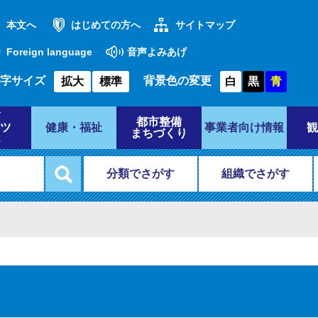
本文へ
はじめての方へ
サイトマップ
Foreign language
音声よみあげ
字サイズ
背景色の変更
拡大
標準
白
黒
青
都市整備
ツ
健康・福祉
事業者向け情報
観
まちづくり
分類でさがす
組織でさがす