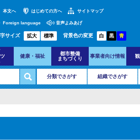
本文へ
はじめての方へ
サイトマップ
Foreign language
音声よみあげ
字サイズ
背景色の変更
拡大
標準
白
黒
青
都市整備
ツ
健康・福祉
事業者向け情報
観
まちづくり
分類でさがす
組織でさがす