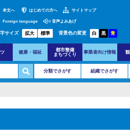
本文へ
はじめての方へ
サイトマップ
Foreign language
音声よみあげ
字サイズ
背景色の変更
拡大
標準
白
黒
青
都市整備
ツ
健康・福祉
事業者向け情報
観
まちづくり
分類でさがす
組織でさがす