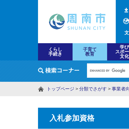
文
学び
くらし
子育て
スポー
手続き
教育
文化
トップページ
>
分類でさがす
>
事業者
入札参加資格