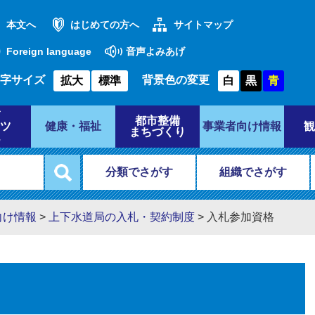
本文へ
はじめての方へ
サイトマップ
Foreign language
音声よみあげ
字サイズ
背景色の変更
拡大
標準
白
黒
青
都市整備
ツ
健康・福祉
事業者向け情報
観
まちづくり
分類でさがす
組織でさがす
向け情報
>
上下水道局の入札・契約制度
>
入札参加資格