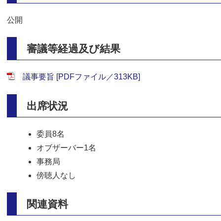
公開
審議等経過及び結果
議事要旨 [PDFファイル／313KB]
出席状況
委員8名
オブザーバー1名
事務局
傍聴人なし
関連資料