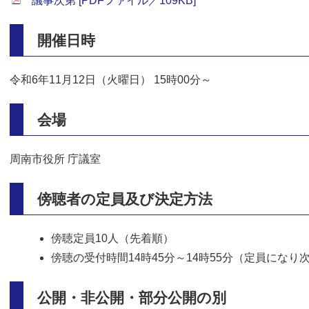
議事次第 [PDFファイル／109KB]
開催日時
令和6年11月12日（火曜日） 15時00分～
会場
周南市役所 庁議室
傍聴者の定員及び決定方法
傍聴定員10人（先着順）
傍聴の受付時間14時45分～14時55分（定員にな
公開・非公開・部分公開の別