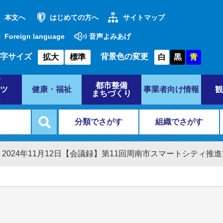
本文へ
はじめての方へ
サイトマップ
Foreign language
音声よみあげ
字サイズ
背景色の変更
拡大
標準
白
黒
青
都市整備
ツ
健康・福祉
事業者向け情報
観
まちづくり
分類でさがす
組織でさがす
>
2024年11月12日【会議録】第11回周南市スマートシティ推