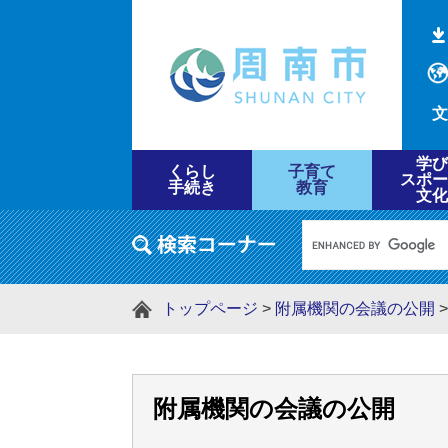
文
学び
くらし
子育て
スポー
手続き
教育
文化
トップページ
>
附属機関の会議の公開
附属機関の会議の公開