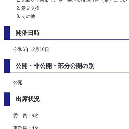
第四次周南市子ども読書活動推進計画（案）につい
意見交換
その他
開催日時
令和6年12月16日
公開・非公開・部分公開の別
公開
出席状況
委 員：9名
事務局：4名