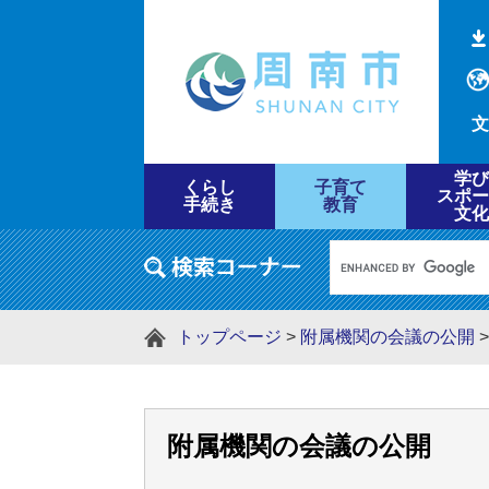
文
学び
くらし
子育て
スポー
手続き
教育
文化
トップページ
>
附属機関の会議の公開
附属機関の会議の公開