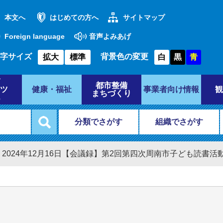
本文へ
はじめての方へ
サイトマップ
Foreign language
音声よみあげ
字サイズ
背景色の変更
拡大
標準
白
黒
青
都市整備
ツ
健康・福祉
事業者向け情報
観
まちづくり
分類でさがす
組織でさがす
>
2024年12月16日【会議録】第2回第四次周南市子ども読書