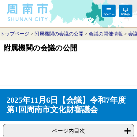
トップページ
>
附属機関の会議の公開
>
会議の開催情報
>
会
附属機関の会議の公開
2025年11月6日【会議】令和7年度
第1回周南市文化財審議会
ページ内目次