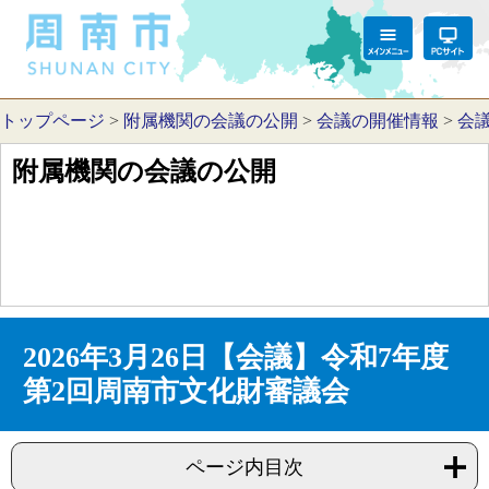
トップページ
>
附属機関の会議の公開
>
会議の開催情報
>
会
附属機関の会議の公開
2026年3月26日【会議】令和7年度
第2回周南市文化財審議会
ページ内目次