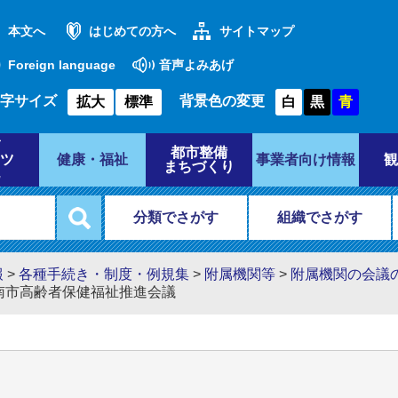
本文へ
はじめての方へ
サイトマップ
Foreign language
音声よみあげ
字サイズ
背景色の変更
拡大
標準
白
黒
青
都市整備
ツ
健康・福祉
事業者向け情報
観
まちづくり
分類でさがす
組織でさがす
報
>
各種手続き・制度・例規集
>
附属機関等
>
附属機関の会議
 周南市高齢者保健福祉推進会議