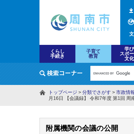
文
学び
くらし
子育て
スポー
手続き
教育
文化
トップページ
>
分類でさがす
>
市政情
月16日 【会議録】 令和7年度 第1回
附属機関の会議の公開