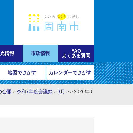
FAQ
光情報
市政情報
よくある質問
地図でさがす
カレンダーでさがす
の公開
>
令和7年度会議録
>
3月
>
>
2026年3