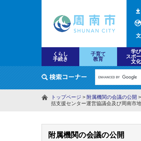
文
学び
くらし
子育て
スポー
手続き
教育
文化
トップページ
>
附属機関の会議の公開
括支援センター運営協議会及び周南市
附属機関の会議の公開