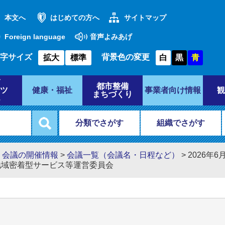
本文へ
はじめての方へ
サイトマップ
Foreign language
音声よみあげ
字サイズ
背景色の変更
拡大
標準
白
黒
青
都市整備
ツ
健康・福祉
事業者向け情報
観
まちづくり
分類でさがす
組織でさがす
>
会議の開催情報
>
会議一覧（会議名・日程など）
>
2026年
地域密着型サービス等運営委員会