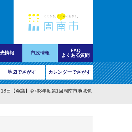
FAQ
光情報
市政情報
よくある質問
地図でさがす
カレンダーでさがす
6月18日【会議】令和8年度第1回周南市地域包