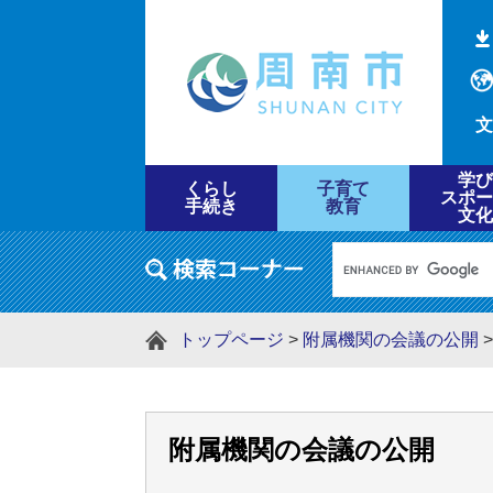
文
学び
くらし
子育て
スポー
手続き
教育
文化
トップページ
>
附属機関の会議の公開
附属機関の会議の公開