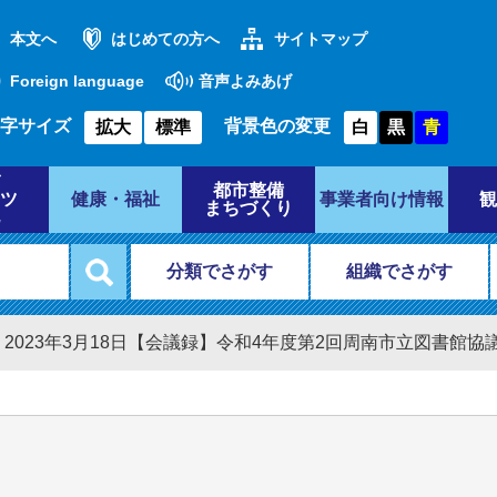
本文へ
はじめての方へ
サイトマップ
Foreign language
音声よみあげ
字サイズ
背景色の変更
拡大
標準
白
黒
青
都市整備
ツ
健康・福祉
事業者向け情報
観
まちづくり
分類でさがす
組織でさがす
>
2023年3月18日【会議録】令和4年度第2回周南市立図書館協