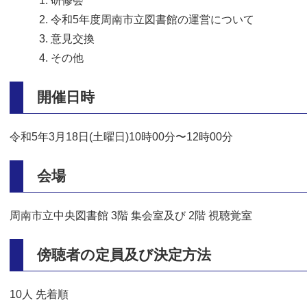
研修会
令和5年度周南市立図書館の運営について
意見交換
その他
開催日時
令和5年3月18日(土曜日)10時00分〜12時00分
会場
周南市立中央図書館 3階 集会室及び 2階 視聴覚室
傍聴者の定員及び決定方法
10人 先着順