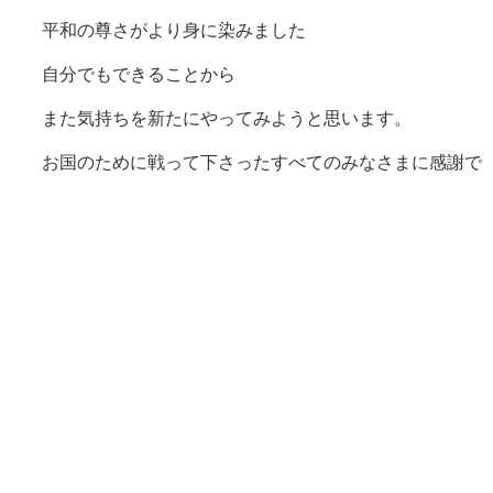
平和の尊さがより身に染みました
自分でもできることから
また気持ちを新たにやってみようと思います。
お国のために戦って下さったすべてのみなさまに感謝で
す。
2024年10月28日
広島から来ました。特攻という戦術。今から思えば ど
うにかならなかったのかとつらい気持ちですが、志願さ
れた未来ある若者が日本をすくうためと 命をかけて戦
っていかれた思いは、大切に後世に伝えてほしいと思い
ます。二度とこういう戦争は嫌です。回天の事実をこれ
からも伝えてほしいと思います。ありがとうございま