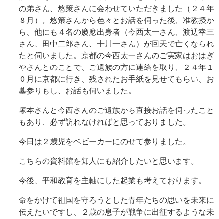
の弟さん、悠策さんに会わせていただきました（２４年
８月）。悠策さんから色々とお話を伺った後、准教授か
ら、他にも４名の慶應出身者（今西太一さん、渡辺幸三
さん、田中二郎さん、十川一さん）が回天で亡くなられ
たと伺いました。京都の今西太一さんのご実家はおはぎ
やさんとのことで、ご遺族の方に連絡を取り、２４年１
０月に京都に行き、残されたお手紙を見せてもらい、お
墓参りもし、お話も伺いました。
塚本さんと今西さんのご遺族から直接お話を伺ったこと
もあり、必ず訪れなければと思っておりました。
今日は２歳児をベビーカーにのせて参りました。
こちらの資料館を知人にも紹介したいと思います。
今後、平和教育を主軸にした起業も考えております。
命をかけて祖国を守ろうとした青年たちの思いを未来に
伝えたいですし、２歳の息子が戦争に出征するような未