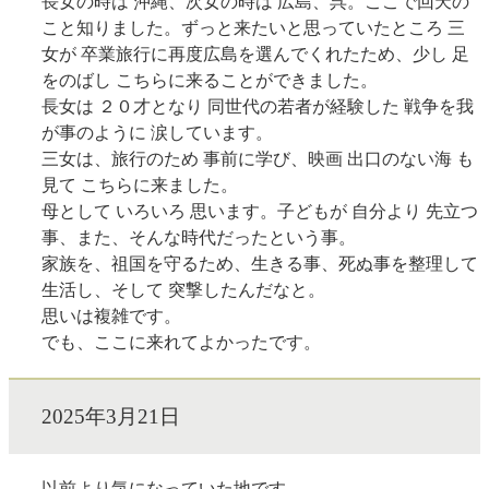
長女の時は 沖縄、次女の時は 広島、呉。ここで回天の
こと知りました。ずっと来たいと思っていたところ 三
女が 卒業旅行に再度広島を選んでくれたため、少し 足
をのばし こちらに来ることができました。
長女は ２０才となり 同世代の若者が経験した 戦争を我
が事のように 涙しています。
三女は、旅行のため 事前に学び、映画 出口のない海 も
見て こちらに来ました。
母として いろいろ 思います。子どもが 自分より 先立つ
事、また、そんな時代だったという事。
家族を、祖国を守るため、生きる事、死ぬ事を整理して
生活し、そして 突撃したんだなと。
思いは複雑です。
でも、ここに来れてよかったです。
2025年3月21日
以前より気になっていた地です