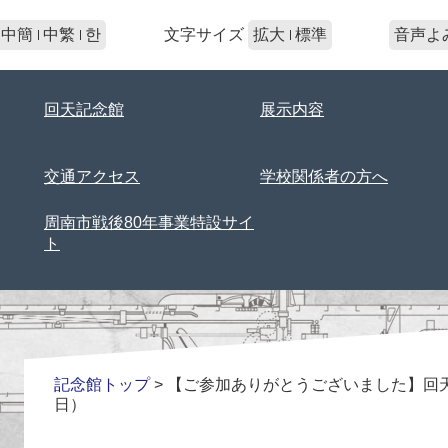
文字サイズ
中簡
中繁
한
拡大
標準
音声よ
回天記念館
展示内容
交通アクセス
学校関係者の方へ
周南市戦後80年事業特設サイ
ト
記念館トップ
>
【ご参加ありがとうございました】回
日）