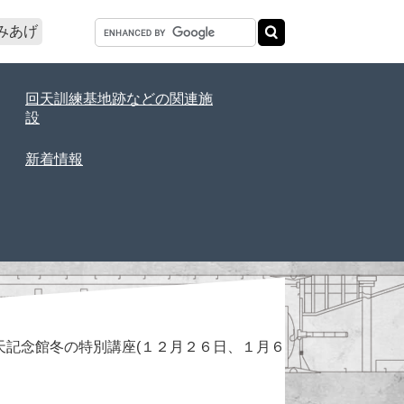
みあげ
回天訓練基地跡などの関連施
設
新着情報
天記念館冬の特別講座(１２月２６日、１月６