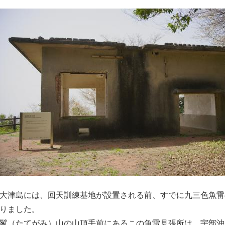
大津島には、回天訓練基地が設置される前、すでに九三色魚雷
りました。
鬣（たてがみ）山の山頂手前にあるこの魚雷見張所は、宇部沖