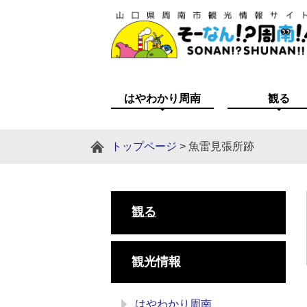
はやわかり周南
観る
トップページ
>
魚雷見張所跡
観る
観光情報
はやわかり周南