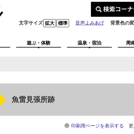
文字サイズ
音声よみあげ
背景色の
拡大
標準
遊ぶ・体験
温泉・宿泊
周
魚雷見張所跡
印刷用ページを表示する
更