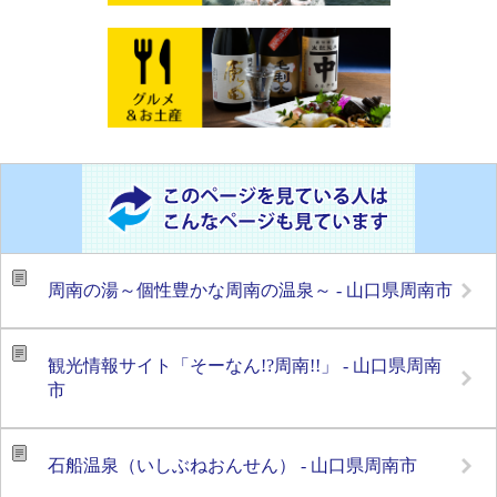
周南の湯～個性豊かな周南の温泉～ - 山口県周南市
観光情報サイト「そーなん!?周南!!」 - 山口県周南
市
石船温泉（いしぶねおんせん） - 山口県周南市