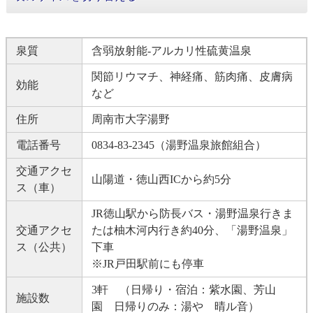
泉質
含弱放射能-アルカリ性硫黄温泉
関節リウマチ、神経痛、筋肉痛、皮膚病
効能
など
住所
周南市大字湯野
電話番号
0834-83-2345（湯野温泉旅館組合）
交通アクセ
山陽道・徳山西ICから約5分
ス（車）
JR徳山駅から防長バス・湯野温泉行きま
交通アクセ
たは柚木河内行き約40分、「湯野温泉」
ス（公共）
下車
※JR戸田駅前にも停車
3軒 （日帰り・宿泊：紫水園、芳山
施設数
園 日帰りのみ：湯や 晴ル音）