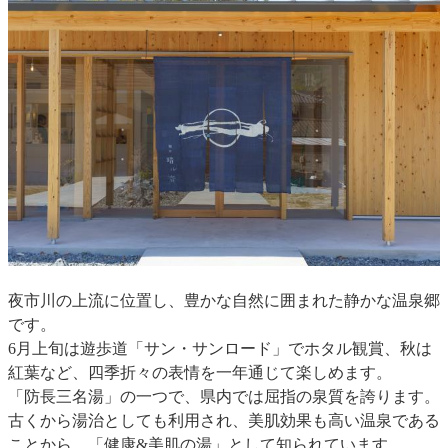
夜市川の上流に位置し、豊かな自然に囲まれた静かな温泉郷
です。
6月上旬は遊歩道「サン・サンロード」でホタル観賞、秋は
紅葉など、四季折々の表情を一年通じて楽しめます。
「防長三名湯」の一つで、県内では屈指の泉質を誇ります。
古くから湯治としても利用され、美肌効果も高い温泉である
ことから、「健康&美肌の湯」として知られています。