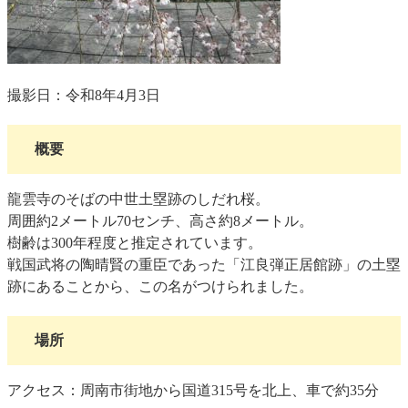
撮影日：令和8年4月3日
概要
龍雲寺のそばの中世土塁跡のしだれ桜。
周囲約2メートル70センチ、高さ約8メートル。
樹齢は300年程度と推定されています。
戦国武将の陶晴賢の重臣であった「江良弾正居館跡」の土塁
跡にあることから、この名がつけられました。
場所
アクセス：周南市街地から国道315号を北上、車で約35分