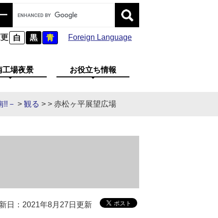
変更
Foreign Language
白
黒
青
南工場夜景
お役立ち情報
!!－
>
観る
>
>
赤松ヶ平展望広場
新日：2021年8月27日更新