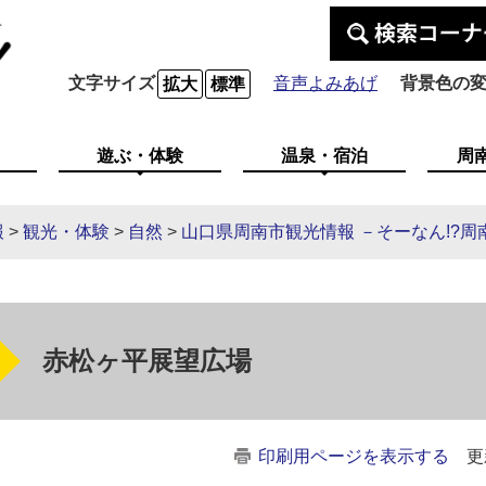
文字サイズ
音声よみあげ
背景色の
拡大
標準
遊ぶ・体験
温泉・宿泊
周
報
>
観光・体験
>
自然
>
山口県周南市観光情報 －そーなん!?周南
赤松ヶ平展望広場
印刷用ページを表示する
更