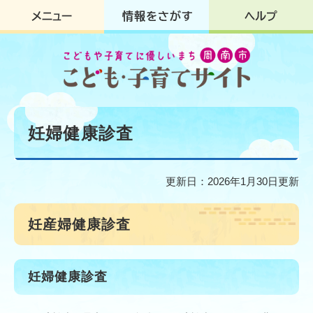
ペ
メ
ー
ニ
ジ
ュ
の
ー
先
を
頭
飛
で
ば
す
し
本
。
て
文
妊婦健康診査
本
文
へ
更新日：2026年1月30日更新
妊産婦健康診査
妊婦健康診査