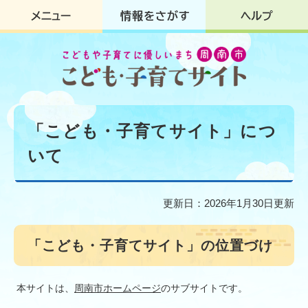
ペ
メ
ー
ニ
ジ
ュ
の
ー
先
を
頭
飛
で
ば
す
し
本
。
て
文
「こども・子育てサイト」につ
本
文
いて
へ
更新日：2026年1月30日更新
「こども・子育てサイト」の位置づけ
本サイトは、
周南市ホームページ
のサブサイトです。