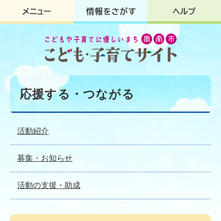
ペ
メ
ー
ニ
ジ
ュ
の
ー
先
を
頭
飛
で
ば
す
し
本
。
て
文
応援する・つながる
本
文
へ
活動紹介
募集・お知らせ
活動の支援・助成