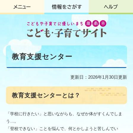
ペ
メ
ー
ニ
ジ
ュ
の
ー
先
を
頭
飛
で
ば
す
し
本
。
て
文
教育支援センター
本
文
へ
更新日：2026年1月30日更新
教育支援センターとは？
「学校に行きたい」と思いながらも、なぜか体がすくんでしま
う…。
「登校できない」ことを悩んで、何とかしようと苦しんでい