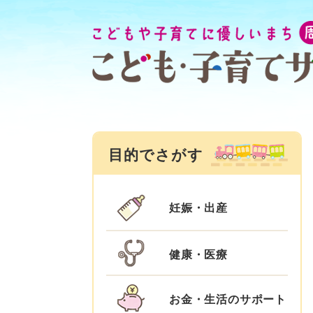
ペ
メ
ー
ニ
ジ
ュ
の
ー
先
を
頭
飛
で
ば
す
し
目的でさがす
。
て
本
文
妊娠・出産
へ
健康・医療
お金・生活のサポート