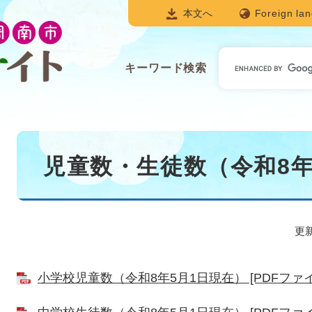
本文へ
Foreign la
キ
キーワード検索
ー
ワ
ー
ド
本
検
文
児童数・生徒数（令和8年
索
更新
小学校児童数（令和8年5月1日現在） [PDFファイル