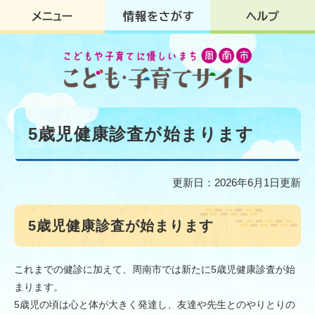
ペ
メ
ー
ニ
ジ
ュ
の
ー
先
を
頭
飛
で
ば
す
し
本
。
て
文
5歳児健康診査が始まります
本
文
へ
更新日：2026年6月1日更新
5歳児健康診査が始まります
これまでの健診に加えて、周南市では新たに5歳児健康診査が始
まります。
5歳児の頃は心と体が大きく発達し、友達や先生とのやりとりの