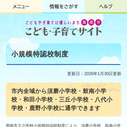
ペ
メ
ー
ニ
ジ
ュ
の
ー
先
を
頭
飛
で
ば
す
し
本
。
て
文
小規模特認校制度
本
文
へ
更新日：2026年1月30日更新
市内全域から須磨小学校・鼓南小学
校・和田小学校・三丘小学校・八代小
学校・鹿野小学校に通学できます
周南市立小学校小規模特認校制度により、須磨小学校、鼓南小学