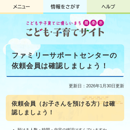
ペ
メ
ー
ニ
ジ
ュ
の
ー
先
を
頭
飛
で
ば
す
し
本
。
て
文
ファミリーサポートセンターの
本
文
依頼会員は確認しましょう！
へ
更新日：2026年1月30日更新
依頼会員（お子さんを預ける方）は確
認しましょう！
預ける人数・時間・内容の確認はすんでいますか。