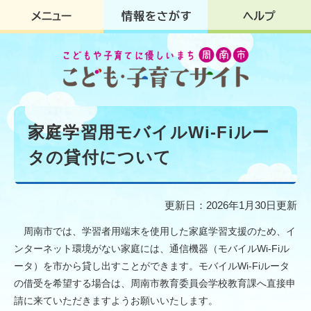
ペ
メ
ー
ニ
ジ
ュ
の
ー
先
を
頭
飛
で
ば
す
し
本
。
て
文
家庭学習用モバイルWi-Fiルー
本
文
タの貸付について
へ
更新日：2026年1月30日更新
周南市では、学習者用端末を使用した家庭学習支援のため、イ
ンターネット環境がない家庭には、通信機器（モバイルWi-Fiル
ータ）を市から貸し出すことができます。モバイルWi-Fiルータ
の借受を希望する場合は、周南市教育委員会学校教育課へ直接申
請に来ていただきますようお願いいたします。