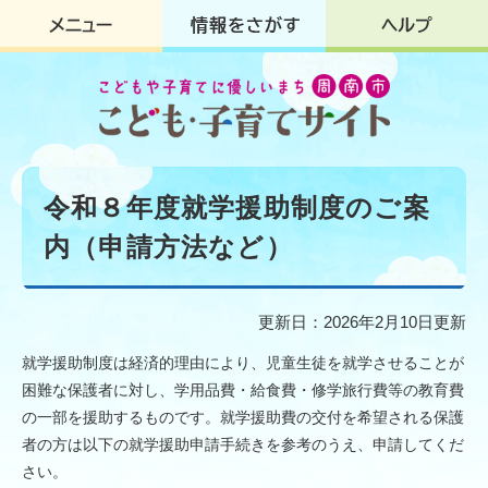
ペ
メ
ー
ニ
ジ
ュ
の
ー
先
を
頭
飛
で
ば
す
し
本
。
て
文
令和８年度就学援助制度のご案
本
文
内（申請方法など）
へ
更新日：2026年2月10日更新
就学援助制度は経済的理由により、児童生徒を就学させることが
困難な保護者に対し、学用品費・給食費・修学旅行費等の教育費
の一部を援助するものです。就学援助費の交付を希望される保護
者の方は以下の就学援助申請手続きを参考のうえ、申請してくだ
さい。