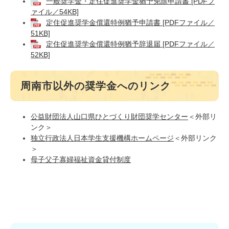
一般奨学金・定住促進奨学金猶予免除申請書 [PDFフ
ァイル／54KB]
定住促進奨学金償還特例猶予申請書 [PDFファイル／
51KB]
定住促進奨学金償還特例猶予辞退届 [PDFファイル／
52KB]
周南市以外の奨学金へのリンク
公益財団法人山口県ひとづくり財団奨学センター
＜外部リ
ンク＞
独立行政法人日本学生支援機構ホームページ
＜外部リンク
＞
母子父子寡婦福祉資金貸付制度