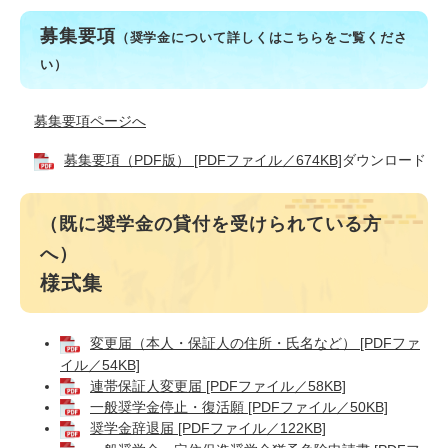
募集要項
（奨学金について詳しくはこちらをご覧くださ
い）
募集要項ページへ
募集要項（PDF版） [PDFファイル／674KB]
ダウンロード
（既に奨学金の貸付を受けられている方
へ）
様式集
変更届（本人・保証人の住所・氏名など） [PDFファ
イル／54KB]
連帯保証人変更届 [PDFファイル／58KB]
一般奨学金停止・復活願 [PDFファイル／50KB]
奨学金辞退届 [PDFファイル／122KB]