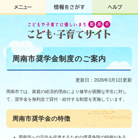
ペ
メ
ー
ニ
ジ
ュ
の
ー
先
を
頭
飛
で
ば
す
し
本
。
て
文
周南市奨学金制度のご案内
本
文
へ
更新日：2026年3月1日更新
周南市では、家庭の経済的理由により修学が困難な学生に対し
て、奨学金を無利息で貸付・給付する制度を実施しています。
周南市奨学金の特徴
周南市への定住を促進するための償還免除の特例がある